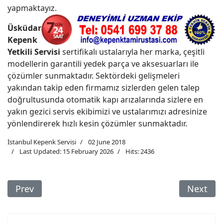
yapmaktayız.
Üsküdar
Kepenk
Yetkili Servisi
sertifikalı ustalarıyla her marka, çeşitli
modellerin garantili yedek parça ve aksesuarları ile
çözümler sunmaktadır. Sektördeki gelişmeleri
yakından takip eden firmamız sizlerden gelen talep
doğrultusunda otomatik kapı arızalarında sizlere en
yakın gezici servis ekibimizi ve ustalarımızı adresinize
yönlendirerek hızlı kesin çözümler sunmaktadır.
İstanbul Kepenk Servisi
02 June 2018
Last Updated: 15 February 2026
Hits: 2436
Previous Article: Beykoz Otomatik Kepenk Tamiri
Next Art
Prev
Next